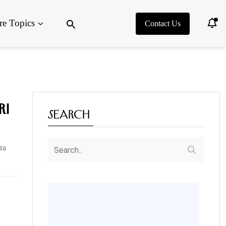
Search
e Topics
for:
Contact Us
Search Button
ri
Search
ra