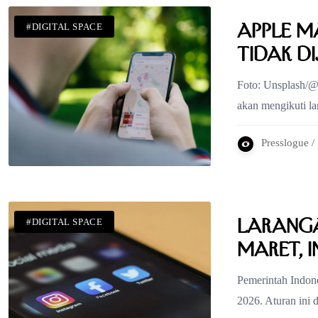
Apple Ma
#DIGITAL SPACE
Tidak D
Foto: Unsplash/@c
akan mengikuti l
Presslogue /
Laranga
#DIGITAL SPACE
Maret, 
Pemerintah Indone
2026. Aturan ini 