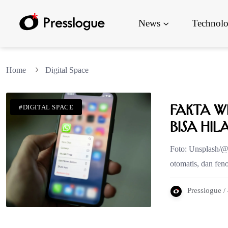
News
Technol
Home
Digital Space
Fakta W
#DIGITAL SPACE
Bisa Hil
Foto: Unsplash/@d
otomatis, dan fe
Presslogue /