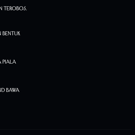
n Terobos.
n Bentuk
 Piala
nd Bawa