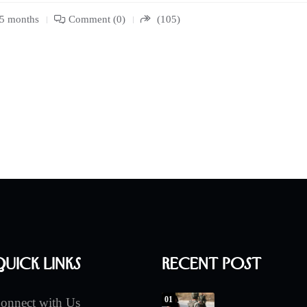
 5 months
Comment (0)
(105)
uick Links
Recent Post
01
onnect with Us