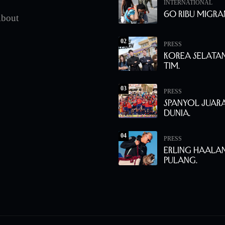
INTERNATIONAL
60 Ribu Migra
bout
02
PRESS
Korea Selata
Tim.
03
PRESS
Spanyol Juara
Dunia.
04
PRESS
Erling Haala
Pulang.