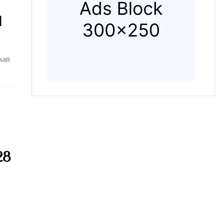
i
kan
28