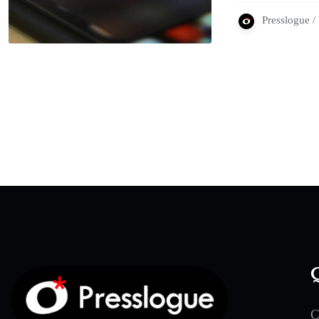
Presslogue /
Q
C