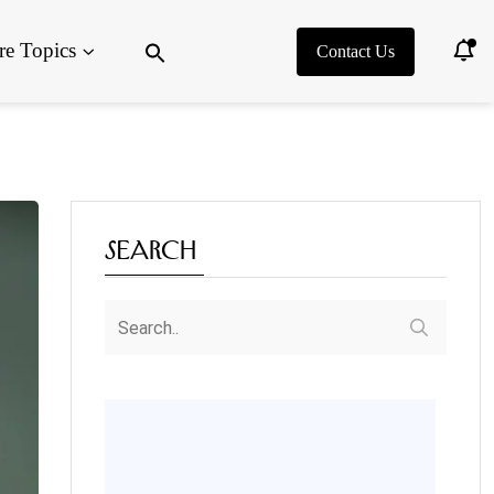
Search
e Topics
for:
Contact Us
Search Button
Search