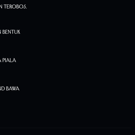
n Terobos.
n Bentuk
 Piala
nd Bawa