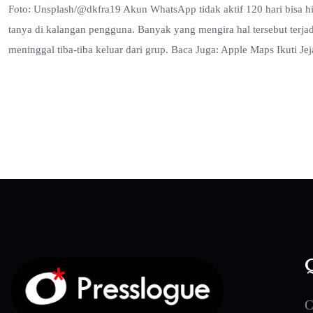
Foto: Unsplash/@dkfra19 Akun WhatsApp tidak aktif 120 hari bisa hi
tanya di kalangan pengguna. Banyak yang mengira hal tersebut terjad
meninggal tiba-tiba keluar dari grup. Baca Juga: Apple Maps Ikuti J
Q
C