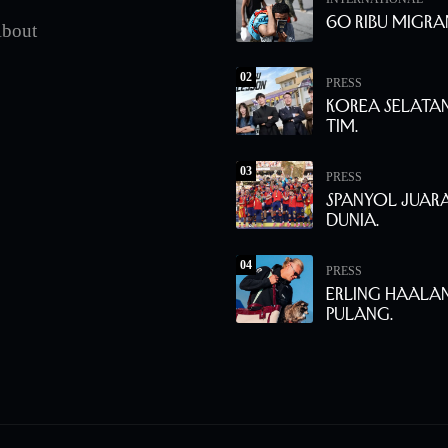
60 Ribu Migra
bout
02
PRESS
Korea Selata
Tim.
03
PRESS
Spanyol Juara
Dunia.
04
PRESS
Erling Haala
Pulang.