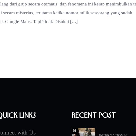
lang dari grup secara otomatis, dan fenomena ini kerap menimbulkan t
i secara misterius, terutama ketika nomor milik seseorang yang sudah
ejak Google Maps, Tapi Tidak Disukai […]
uick Links
Recent Post
01
onnect with Us
INTERNATIONAL