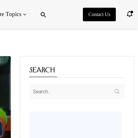
Search
e Topics
for:
Contact Us
Search Button
Search