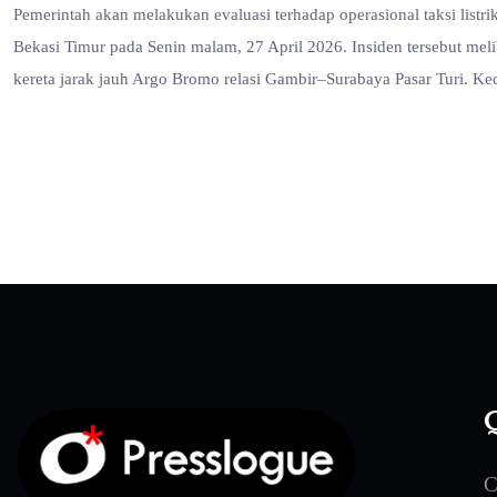
Pemerintah akan melakukan evaluasi terhadap operasional taksi listr
Bekasi Timur pada Senin malam, 27 April 2026. Insiden tersebut m
kereta jarak jauh Argo Bromo relasi Gambir–Surabaya Pasar Turi. K
Q
C