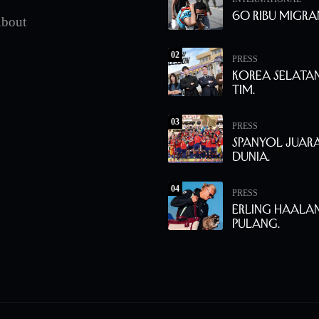
60 Ribu Migra
bout
02
PRESS
Korea Selata
Tim.
03
PRESS
Spanyol Juara
Dunia.
04
PRESS
Erling Haala
Pulang.