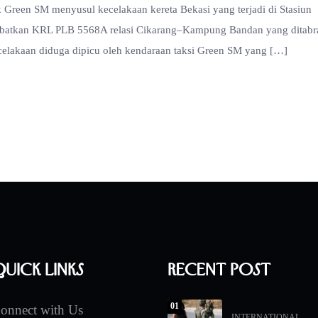
ik Green SM menyusul kecelakaan kereta Bekasi yang terjadi di Stasiun
elibatkan KRL PLB 5568A relasi Cikarang–Kampung Bandan yang ditabr
ecelakaan diduga dipicu oleh kendaraan taksi Green SM yang […]
uick Links
Recent Post
01
onnect with Us
INTERNATIONAL