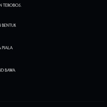
n Terobos.
n Bentuk
 Piala
nd Bawa