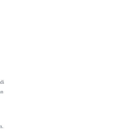
di
an
n.