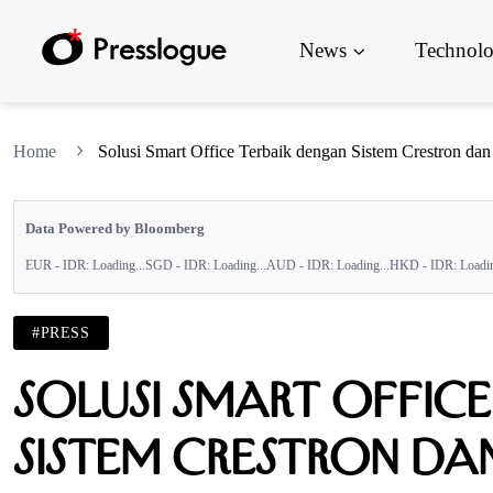
News
Technol
Home
Solusi Smart Office Terbaik dengan Sistem Crestron da
Data Powered by Bloomberg
EUR - IDR:
Loading...
SGD - IDR:
Loading...
AUD - IDR:
Loading...
HKD - IDR:
Loadin
#PRESS
Solusi Smart Office
Sistem Crestron da