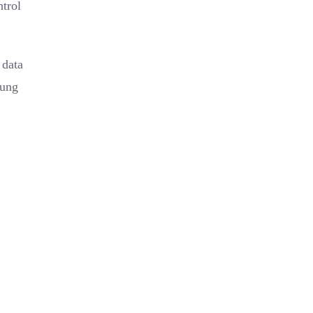
trol
 data
kung