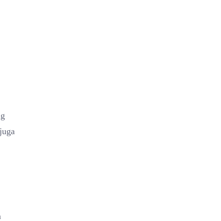
ng
juga
n