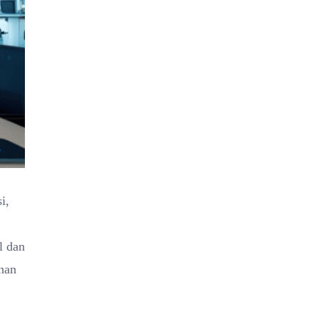
i,
l dan
uhan