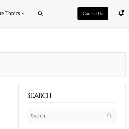
Search
e Topics
for:
Contact Us
Search Button
Search