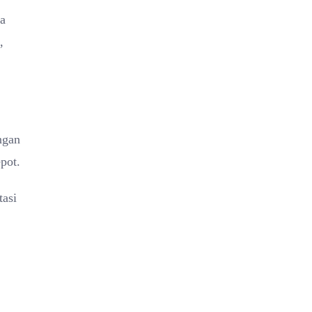
ja
,
ngan
pot.
tasi