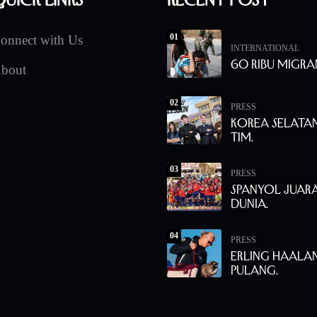
01
onnect with Us
INTERNATIONAL
60 Ribu Migra
bout
02
PRESS
Korea Selata
Tim.
03
PRESS
Spanyol Juara
Dunia.
04
PRESS
Erling Haala
Pulang.