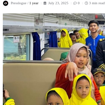
Presslogue /
1 year
July 23, 2025
0
3 min read