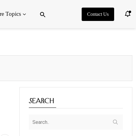
Search
e Topics
for:
Contact Us
Search Button
Search