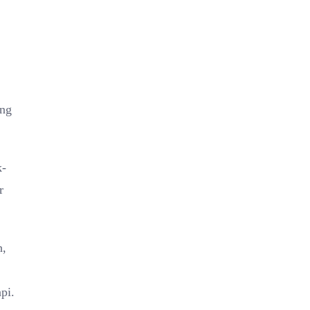
ung
k-
r
h,
pi.