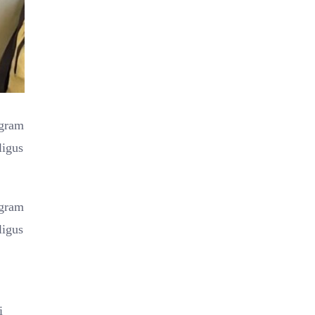
ogram
ligus
ogram
ligus
i