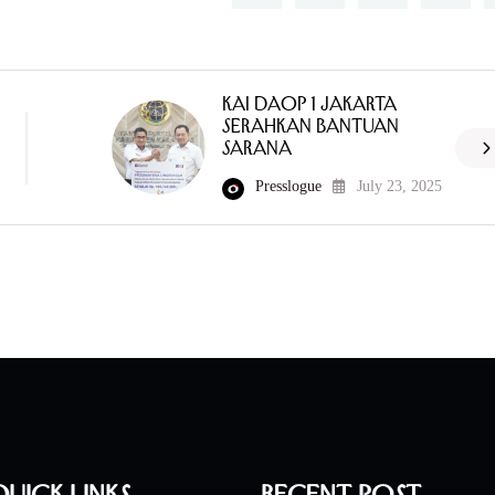
KAI Daop 1 Jakarta
Serahkan Bantuan
Sarana
Presslogue
July 23, 2025
uick Links
Recent Post