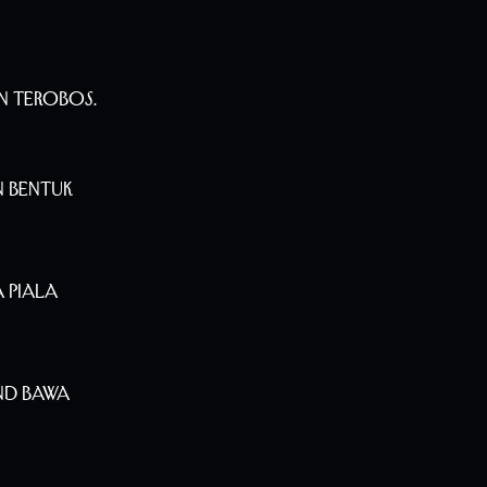
n Terobos.
n Bentuk
 Piala
nd Bawa