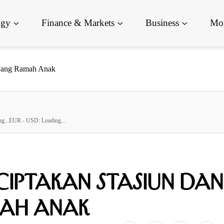
ogy
Finance & Markets
Business
Mor
 yang Ramah Anak
g...
EUR - USD:
Loading...
 Ciptakan Stasiun dan
mah Anak