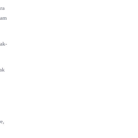
ra
lam
nak-
ak
e,