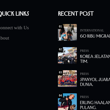
uick Links
Recent Post
01
onnect with Us
INTERNATIONAL
60 Ribu Migra
bout
02
PRESS
Korea Selata
Tim.
03
PRESS
Spanyol Juara
Dunia.
04
PRESS
Erling Haala
Pulang.