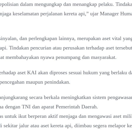
 kepolisian dalam mengungkap dan menangkap pelaku. Tindaka
enjaga keselamatan perjalanan kereta api,” ujar Manager Hum
sinyalan, dan perlengkapan lainnya, merupakan aset vital yan
pi. Tindakan pencurian atau perusakan terhadap aset tersebu
 dapat membahayakan nyawa penumpang dan masyarakat.
erhadap aset KAI akan diproses sesuai hukum yang berlaku d
k pencegahan maupun penindakan.
Tanjungkarang secara berkala meningkatkan sistem pengawasa
 sama dengan TNI dan aparat Pemerintah Daerah.
 untuk ikut berperan aktif menjaga dan mengawasi aset mili
ekitar jalur atau aset kereta api, diimbau segera melapor ke