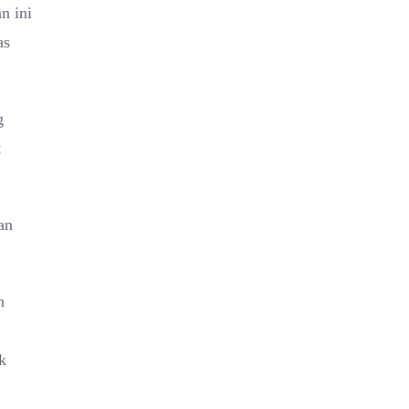
n ini
as
g
t
an
n
k