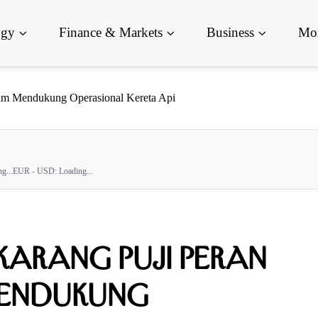
ogy
Finance & Markets
Business
Mor
lam Mendukung Operasional Kereta Api
g...
EUR - USD:
Loading...
gkarang Puji Peran
Mendukung