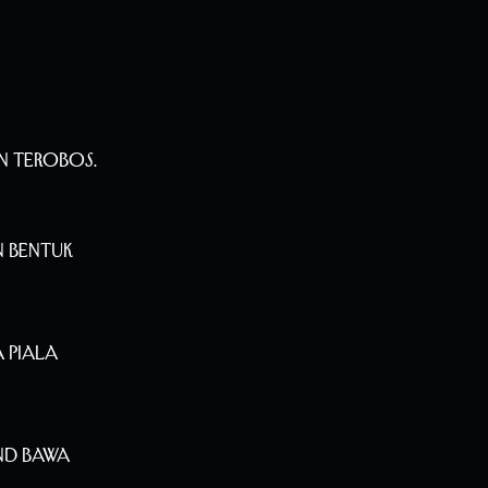
n Terobos.
n Bentuk
 Piala
nd Bawa