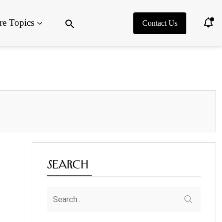
Search
e Topics
for:
Contact Us
Search Button
Search