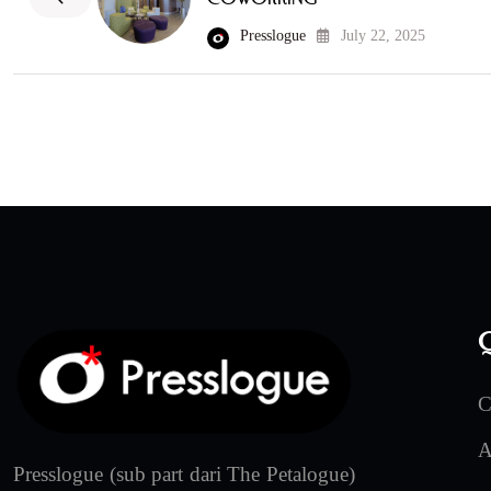
Presslogue
July 22, 2025
Q
C
A
Presslogue (sub part dari The Petalogue)