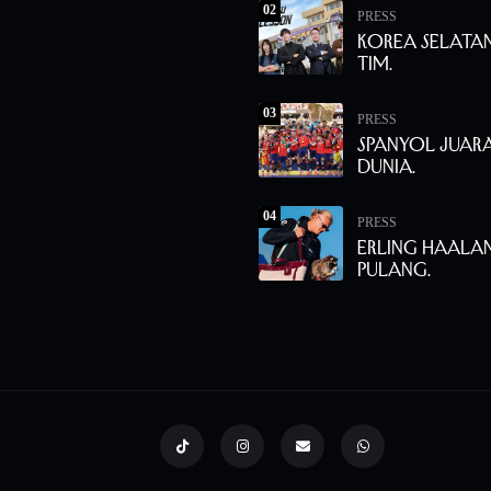
02
PRESS
Korea Selata
Tim.
03
PRESS
Spanyol Juara
Dunia.
04
PRESS
Erling Haala
Pulang.