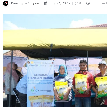
Presslogue /
1 year
July 22, 2025
0
3 min read