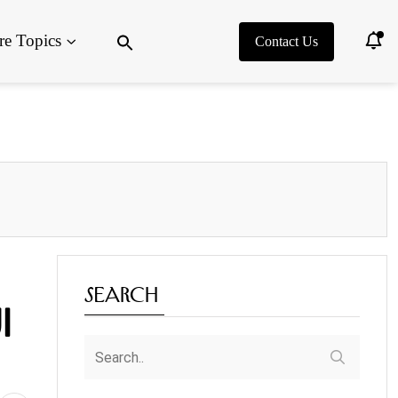
Search
e Topics
for:
Contact Us
Search Button
Search
i