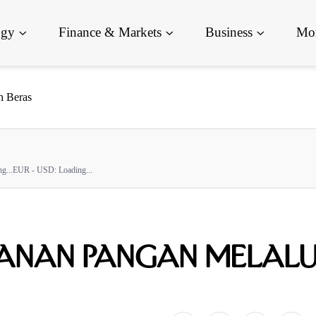
ogy
Finance & Markets
Business
Mor
h Beras
g...
EUR - USD:
Loading...
hanan Pangan Melalu