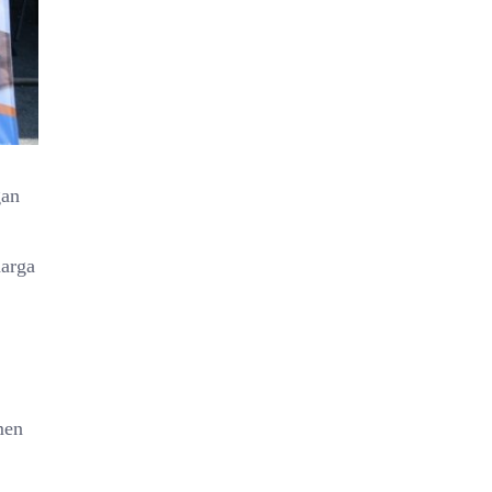
gan
harga
men