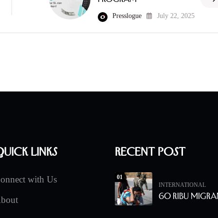
Presslogue
July 22, 2025
uick Links
Recent Post
01
onnect with Us
INTERNATIONAL
60 Ribu Migra
bout