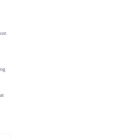
kur.
log
at