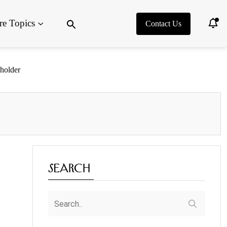
Search
e Topics
for:
Contact Us
Search Button
holder
Search