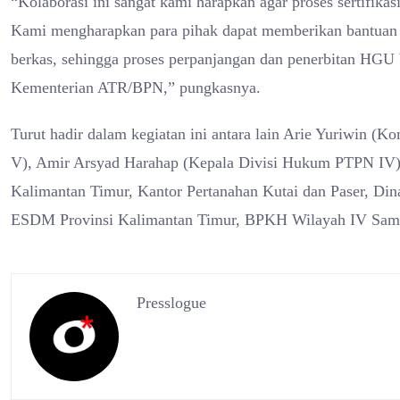
“Kolaborasi ini sangat kami harapkan agar proses sertifikasi
Kami mengharapkan para pihak dapat memberikan bantuan d
berkas, sehingga proses perpanjangan dan penerbitan HGU 
Kementerian ATR/BPN,” pungkasnya.
Turut hadir dalam kegiatan ini antara lain Arie Yuriwin 
V), Amir Arsyad Harahap (Kepala Divisi Hukum PTPN IV), 
Kalimantan Timur, Kantor Pertanahan Kutai dan Paser, Di
ESDM Provinsi Kalimantan Timur, BPKH Wilayah IV Samarin
Presslogue