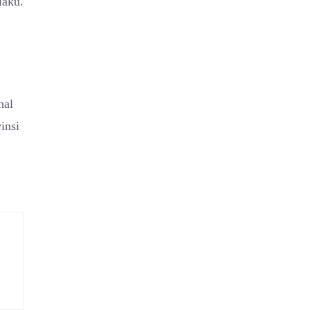
laku.
nal
insi