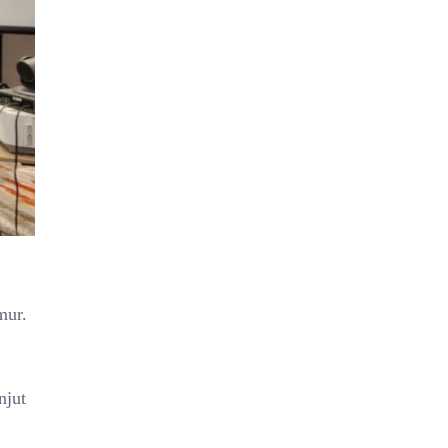
mur.
njut