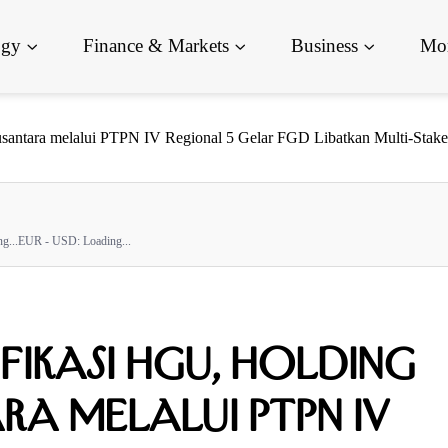
ogy
Finance & Markets
Business
Mor
usantara melalui PTPN IV Regional 5 Gelar FGD Libatkan Multi-Stake
g...
EUR - USD:
Loading...
ifikasi HGU, Holding
a melalui PTPN IV