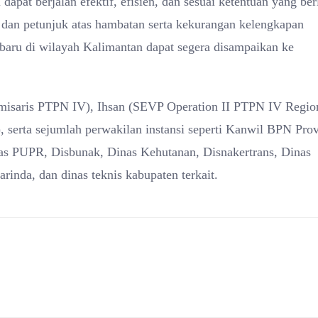
 dapat berjalan efektif, efisien, dan sesuai ketentuan yang ber
an petunjuk atas hambatan serta kekurangan kelengkapan
baru di wilayah Kalimantan dapat segera disampaikan ke
(Komisaris PTPN IV), Ihsan (SEVP Operation II PTPN IV Regio
serta sejumlah perwakilan instansi seperti Kanwil BPN Prov
nas PUPR, Disbunak, Dinas Kehutanan, Disnakertrans, Dinas
da, dan dinas teknis kabupaten terkait.