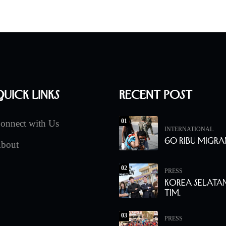
uick Links
Recent Post
01
onnect with Us
INTERNATIONAL
60 Ribu Migra
bout
02
PRESS
Korea Selata
Tim.
03
PRESS