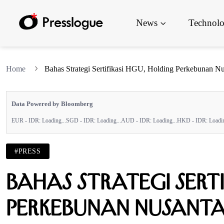
News
Technol
Home
Bahas Strategi Sertifikasi HGU, Holding Perkebunan N
Data Powered by Bloomberg
EUR - IDR:
Loading...
SGD - IDR:
Loading...
AUD - IDR:
Loading...
HKD - IDR:
Loadin
#PRESS
Bahas Strategi Sert
Perkebunan Nusantar