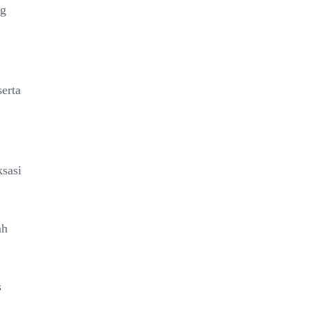
ng
erta
ksasi
ah
s