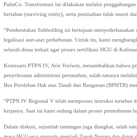
PalmCo. Transformasi ini dilakukan melalui penggabungan
bertahan (surviving entity), serta pemisahan tidak murni d
“Pembentukan Subholding ini bertujuan menyederhanakan st
legalisasi aset-aset perkebunan. Untuk itu, kami mengha
seluruh dinas terkait agar proses sertifikasi HGU di Kalima
Komisaris PTPN IV, Arie Yuriwin, menambahkan bahwa pi
penyelesaian administrasi pertanahan, salah satunya melal
Bea Perolehan Hak atas Tanah dan Bangunan (BPHTB) menj
“PTPN IV Regional V telah memproses instruksi tersebut d
kerjanya. Saat ini kami sedang dalam proses permohonan b
Dalam diskusi, sejumlah tantangan juga diangkat, salah sat
masa HGU-nya otomatis menjadi Tanah Negara dan dapat di