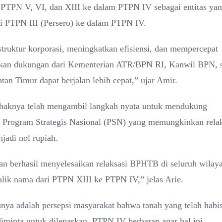
 PTPN V, VI, dan XIII ke dalam PTPN IV sebagai entitas ya
ari PTPN III (Persero) ke dalam PTPN IV.
ruktur korporasi, meningkatkan efisiensi, dan mempercepat
rapkan dukungan dari Kementerian ATR/BPN RI, Kanwil BPN, s
ntan Timur dapat berjalan lebih cepat,” ujar Amir.
haknya telah mengambil langkah nyata untuk mendukung
ui Program Strategis Nasional (PSN) yang memungkinkan rela
adi nol rupiah.
an berhasil menyelesaikan relaksasi BPHTB di seluruh wilay
alik nama dari PTPN XIII ke PTPN IV,” jelas Arie.
unya adalah persepsi masyarakat bahwa tanah yang telah habi
minta untuk dilepaskan. PTPN IV berharap agar hal ini