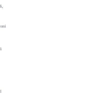
i,
vasi
i
l