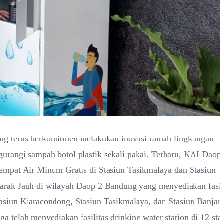
ung terus berkomitmen melakukan inovasi ramah lingkungan
rangi sampah botol plastik sekali pakai. Terbaru, KAI Dao
empat Air Minum Gratis di Stasiun Tasikmalaya dan Stasiun
 Jarak Jauh di wilayah Daop 2 Bandung yang menyediakan fasi
tasiun Kiaracondong, Stasiun Tasikmalaya, dan Stasiun Banjar
 telah menyediakan fasilitas drinking water station di 12 st