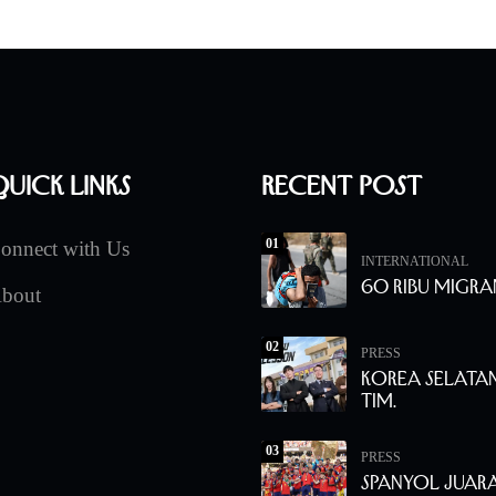
uick Links
Recent Post
01
onnect with Us
INTERNATIONAL
60 Ribu Migra
bout
02
PRESS
Korea Selata
Tim.
03
PRESS
Spanyol Juara