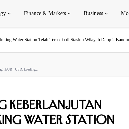
ogy
Finance & Markets
Business
Mor
king Water Station Telah Tersedia di Stasiun Wilayah Daop 2 Bandu
g...
EUR - USD:
Loading...
g Keberlanjutan
king Water Station