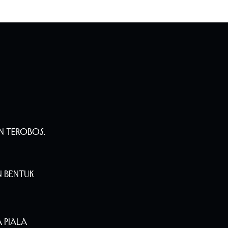
n Terobos.
n Bentuk
 Piala