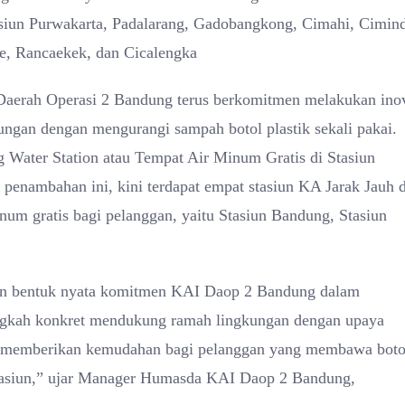
asiun Purwakarta, Padalarang, Gadobangkong, Cimahi, Cimind
, Rancaekek, dan Cicalengka
 Daerah Operasi 2 Bandung terus berkomitmen melakukan ino
ngan dengan mengurangi sampah botol plastik sekali pakai.
 Water Station atau Tempat Air Minum Gratis di Stasiun
 penambahan ini, kini terdapat empat stasiun KA Jarak Jauh d
um gratis bagi pelanggan, yaitu Stasiun Bandung, Stasiun
akan bentuk nyata komitmen KAI Daop 2 Bandung dalam
ngkah konkret mendukung ramah lingkungan dengan upaya
gin memberikan kemudahan bagi pelanggan yang membawa boto
a stasiun,” ujar Manager Humasda KAI Daop 2 Bandung,