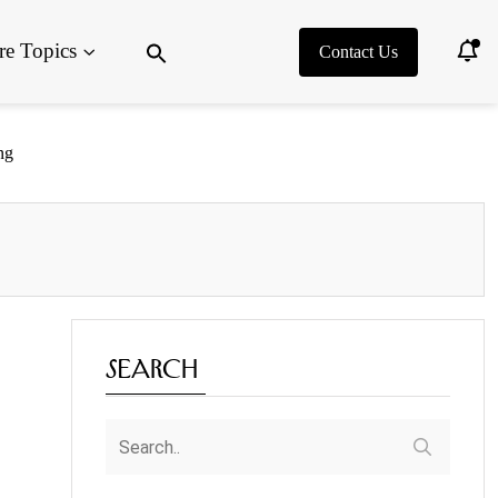
Search
e Topics
for:
Contact Us
Search Button
ng
Search