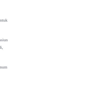
untuk
asiun
i,
inum