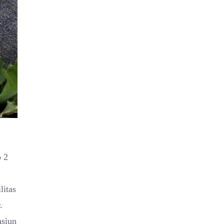
p 2
litas
.
asiun