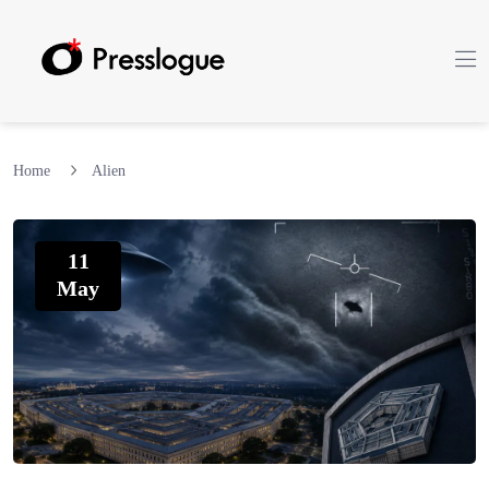
Home
Alien
11
May