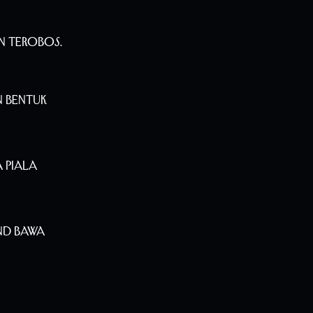
n Terobos.
n Bentuk
 Piala
nd Bawa