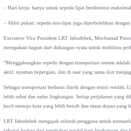
– Hari kerja: hanya untuk sepeda lipat berdimensi maksim
– Akhir pekan: sepeda non-lipat juga diperbolehkan deng
Executive Vice President LRT Jabodebek, Mochamad Purno
merupakan bagian dari dukungan nyata untuk mobilitas perk
“Menggabungkan sepeda dengan transportasi umum adalah 
aktif, nyaman bepergian, dan di saat yang sama ikut menjag
Sebagai transportasi berbasis listrik dengan emisi renda
lebih sehat dan sadar lingkungan. Setiap perjalanan yang
kecil menuju kota yang lebih bersih dan masa depan yang le
LRT Jabodebek mengajak seluruh pengguna untuk memanfaatk
sebagai bagian dari perubahan positif bagi lingkungan dan 