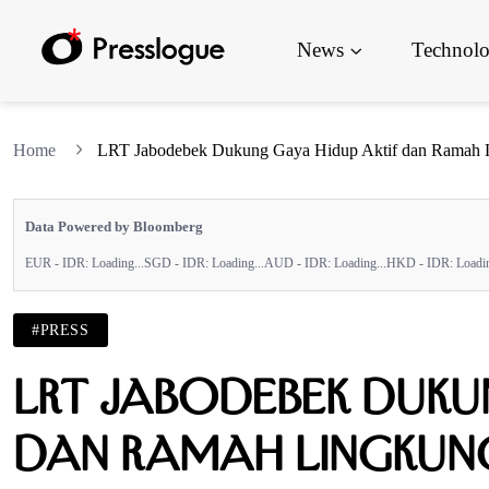
News
Technol
Home
LRT Jabodebek Dukung Gaya Hidup Aktif dan Ramah L
Data Powered by Bloomberg
EUR - IDR:
Loading...
SGD - IDR:
Loading...
AUD - IDR:
Loading...
HKD - IDR:
Loadin
#PRESS
LRT Jabodebek Duku
dan Ramah Lingkun