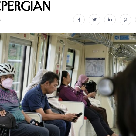
epergian
ad