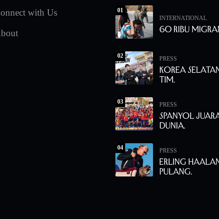
01
onnect with Us
INTERNATIONAL
60 Ribu Migra
bout
02
PRESS
Korea Selata
Tim.
03
PRESS
Spanyol Juara
Dunia.
04
PRESS
Erling Haala
Pulang.