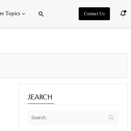
Search
e Topics
for:
Contact Us
Search Button
Search