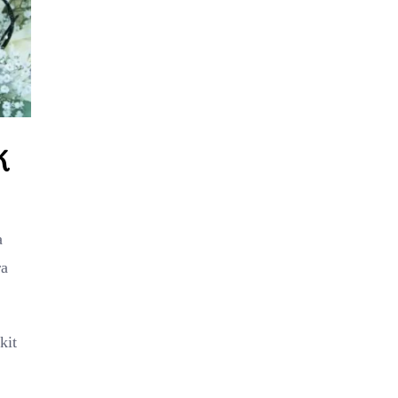
k
a
ra
kit