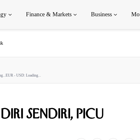
ogy
Finance & Markets
Business
Mor
ik
g...
EUR - USD:
Loading...
iri Sendiri, Picu