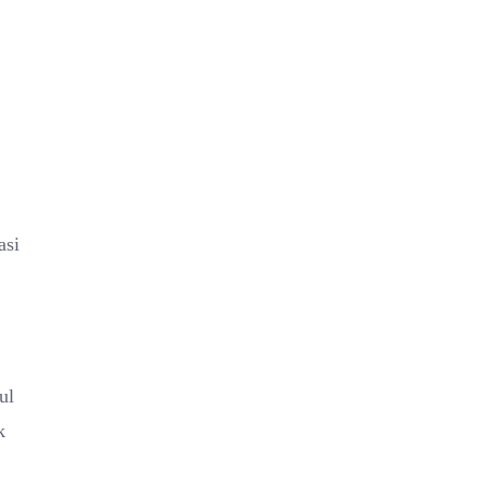
asi
ul
k