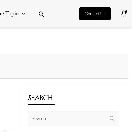
Search
e Topics
for:
Contact Us
Search Button
Search