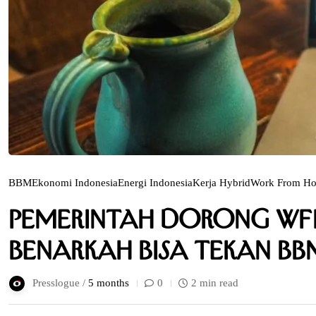
BBM
Ekonomi Indonesia
Energi Indonesia
Kerja Hybrid
Work From H
Pemerintah Dorong WFH
Benarkah Bisa Tekan B
Presslogue /
5 months
0
2 min read