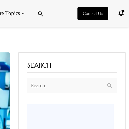
Search
e Topics
for:
Contact Us
Search Button
Search