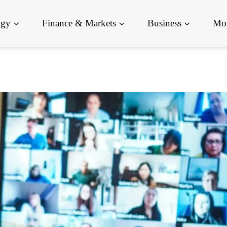
ogy
Finance & Markets
Business
Mor