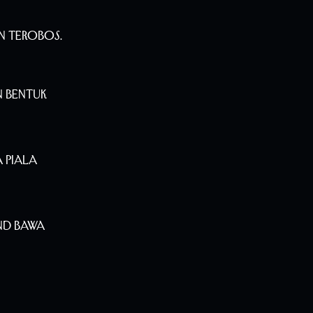
n Terobos.
n Bentuk
 Piala
nd Bawa