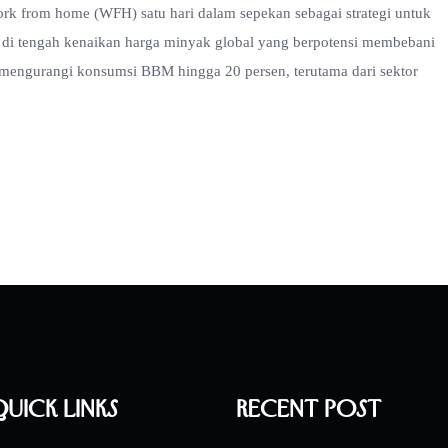
k from home (WFH) satu hari dalam sepekan sebagai strategi untuk
i tengah kenaikan harga minyak global yang berpotensi membebani
mengurangi konsumsi BBM hingga 20 persen, terutama dari sektor
uick Links
Recent Post