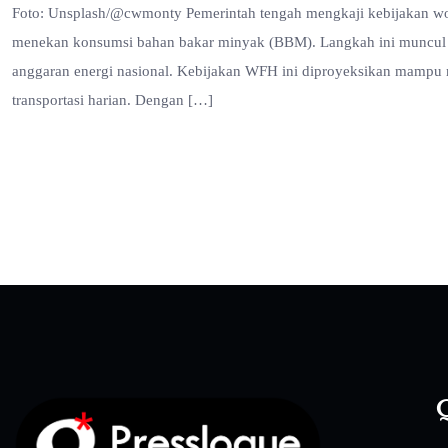
Foto: Unsplash/@cwmonty Pemerintah tengah mengkaji kebijakan wor
menekan konsumsi bahan bakar minyak (BBM). Langkah ini muncul d
anggaran energi nasional. Kebijakan WFH ini diproyeksikan mampu 
transportasi harian. Dengan […]
Q