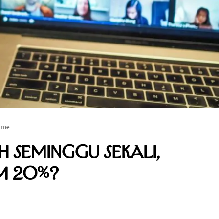
ome
 Seminggu Sekali,
BM 20%?