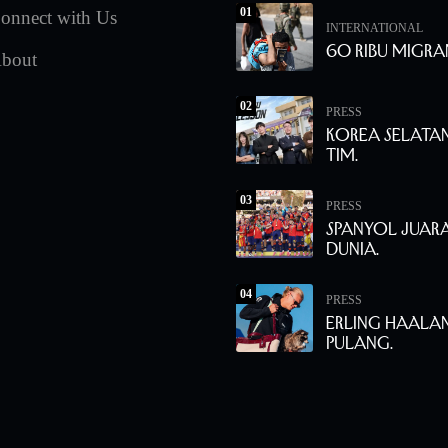
01
onnect with Us
INTERNATIONAL
60 Ribu Migra
bout
02
PRESS
Korea Selata
Tim.
03
PRESS
Spanyol Juara
Dunia.
04
PRESS
Erling Haala
Pulang.