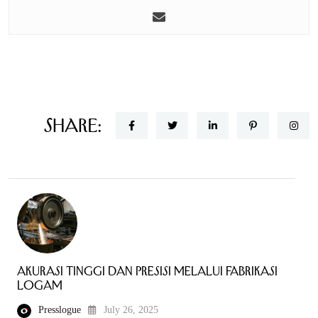
Share:
Akurasi Tinggi dan Presisi Melalui Fabrikasi
Logam
Presslogue
July 26, 2025