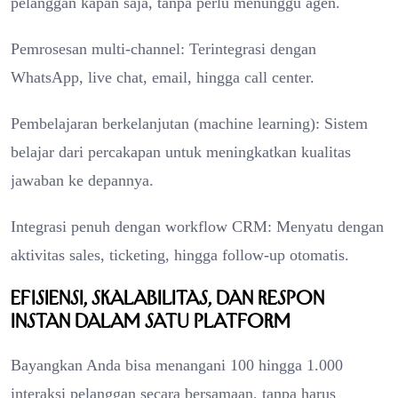
pelanggan kapan saja, tanpa perlu menunggu agen.
Pemrosesan multi-channel: Terintegrasi dengan
WhatsApp, live chat, email, hingga call center.
Pembelajaran berkelanjutan (machine learning): Sistem
belajar dari percakapan untuk meningkatkan kualitas
jawaban ke depannya.
Integrasi penuh dengan workflow CRM: Menyatu dengan
aktivitas sales, ticketing, hingga follow-up otomatis.
Efisiensi, Skalabilitas, dan Respon
Instan dalam Satu Platform
Bayangkan Anda bisa menangani 100 hingga 1.000
interaksi pelanggan secara bersamaan, tanpa harus