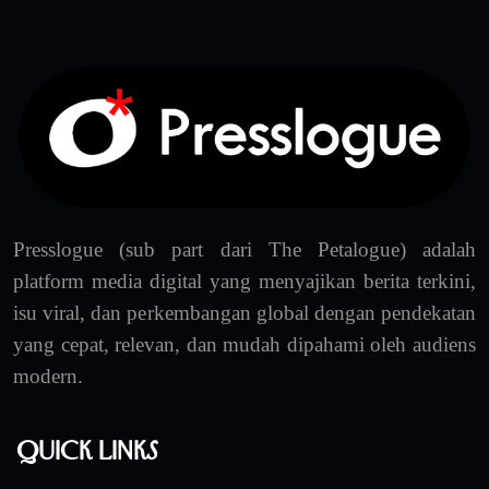
Presslogue (sub part dari The Petalogue) adalah
platform media digital yang menyajikan berita terkini,
isu viral, dan perkembangan global dengan pendekatan
yang cepat, relevan, dan mudah dipahami oleh audiens
modern.
Quick Links