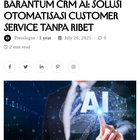
Barantum CRM AI: Solusi
Otomatisasi Customer
Service Tanpa Ribet
Presslogue /
1 year
July 26, 2025
0
2 min read