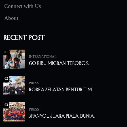
Connect with Us
About
Recent Post
01
INTERNATIONAL
60 Ribu Migran Terobos.
02
PRESS
Korea Selatan Bentuk Tim.
03
PRESS
Spanyol Juara Piala Dunia.