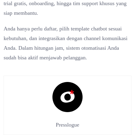
trial gratis, onboarding, hingga tim support khusus yang
siap membantu.
Anda hanya perlu daftar, pilih template chatbot sesuai
kebutuhan, dan integrasikan dengan channel komunikasi
Anda. Dalam hitungan jam, sistem otomatisasi Anda
sudah bisa aktif menjawab pelanggan.
Presslogue