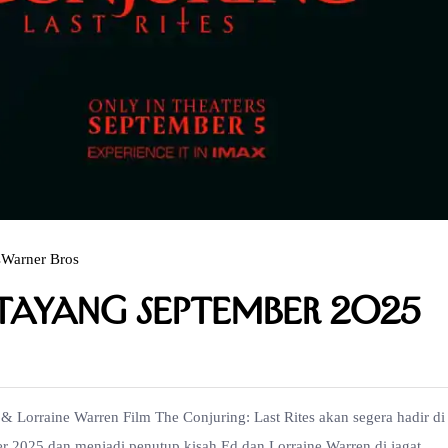
s
Warner Bros
s Tayang September 2025
& Lorraine Warren Film The Conjuring: Last Rites akan segera hadir di
er 2025 dan menjadi penutup kisah Ed dan Lorraine Warren di jagat