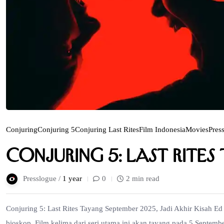
Conjuring
Conjuring 5
Conjuring Last Rites
Film Indonesia
Movies
Pres
Conjuring 5: Last Rite
Presslogue /
1 year
0
2 min read
Conjuring 5: Last Rites Tayang September 2025, Jadi Akhir Kisah Ed 
bioskop. Film kelima dari seri utama ini akan tayang pada 5 Septemb