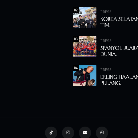
02
PRESS
Korea Selata
Tim.
03
PRESS
Spanyol Juara
Dunia.
04
PRESS
Erling Haala
Pulang.