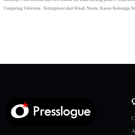
Conjuring Universe. Terinspirasi dari Kisah Nyata: Kasus Keluarga 
Q
C
A