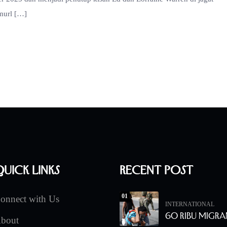
Smurl […]
uick Links
Recent Post
01
onnect with Us
INTERNATIONAL
60 Ribu Migra
bout