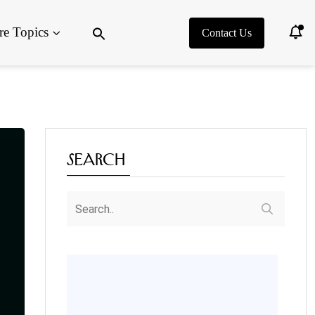
Search
e Topics
for:
Contact Us
Search Button
Search