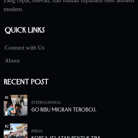
yang cepat, relevan, dan mudah dipahami oleh audiens
modern.
Quick Links
Connect with Us
About
Recent Post
01
INTERNATIONAL
60 Ribu Migran Terobos.
02
PRESS