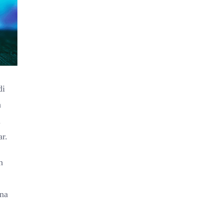
di
h
i
r.
h
ena