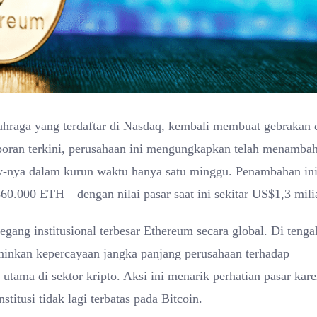
hraga yang terdaftar di Nasdaq, kembali membuat gebrakan 
aporan terkini, perusahaan ini mengungkapkan telah menamba
y-nya dalam kurun waktu hanya satu minggu. Penambahan in
60.000 ETH—dengan nilai pasar saat ini sekitar US$1,3 milia
egang institusional terbesar Ethereum secara global. Di tenga
erminkan kepercayaan jangka panjang perusahaan terhadap
utama di sektor kripto. Aksi ini menarik perhatian pasar kar
titusi tidak lagi terbatas pada Bitcoin.