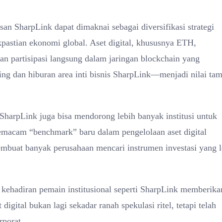
n SharpLink dapat dimaknai sebagai diversifikasi strategi
akpastian ekonomi global. Aset digital, khususnya ETH,
n partisipasi langsung dalam jaringan blockchain yang
ing dan hiburan area inti bisnis SharpLink—menjadi nilai ta
SharpLink juga bisa mendorong lebih banyak institusi untuk
semacam “benchmark” baru dalam pengelolaan aset digital
l membuat banyak perusahaan mencari instrumen investasi yang 
 kehadiran pemain institusional seperti SharpLink memberika
gital bukan lagi sekadar ranah spekulasi ritel, tetapi telah
rporat.