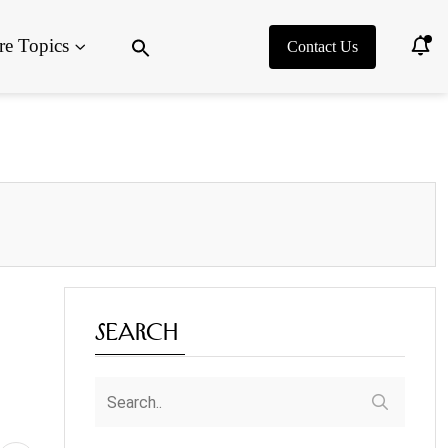
Search
e Topics
for:
Contact Us
Search Button
Search