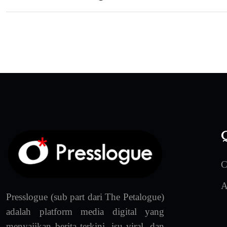
Q
C
A
Presslogue (sub part dari The Petalogue)
adalah platform media digital yang
menyajikan berita terkini, isu viral, dan