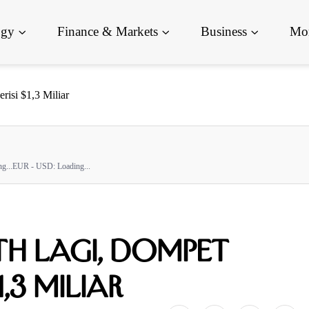
ogy
Finance & Markets
Business
Mor
isi $1,3 Miliar
g...
EUR - USD:
Loading...
TH Lagi, Dompet
1,3 Miliar