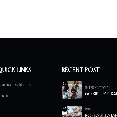
uick Links
Recent Post
01
onnect with Us
INTERNATIONAL
60 Ribu Migra
bout
02
PRESS
Korea Selata