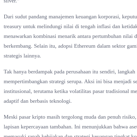
silver.”
Dari sudut pandang manajemen keuangan korporasi, keputusa
treasury untuk melindungi nilai di tengah inflasi dan ketid
menawarkan kombinasi menarik antara pertumbuhan nilai da
berkembang. Selain itu, adopsi Ethereum dalam sektor gam
strategis lainnya.
Tak hanya berdampak pada perusahaan itu sendiri, langkah 
mempertimbangkan strategi serupa. Aksi ini bisa menjadi 
institusional, terutama ketika volatilitas pasar tradisiona
adaptif dan berbasis teknologi.
Meski pasar kripto masih tergolong muda dan penuh risiko,
lapisan kepercayaan tambahan. Ini menunjukkan bahwa aset di
memasuki ranah kebijakan dan strategi keuangan tingkat ko