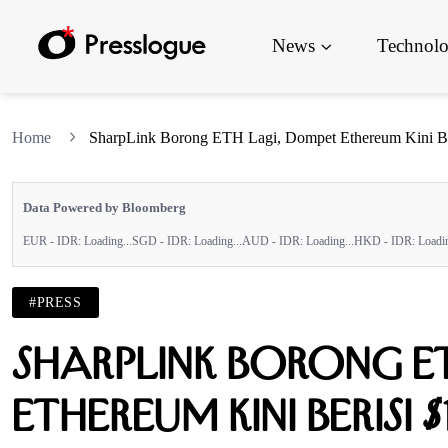
News
Technol
Home
SharpLink Borong ETH Lagi, Dompet Ethereum Kini Ber
Data Powered by Bloomberg
EUR - IDR:
Loading...
SGD - IDR:
Loading...
AUD - IDR:
Loading...
HKD - IDR:
Loadin
#PRESS
SharpLink Borong E
Ethereum Kini Berisi $