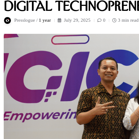
Digital Technopren
Presslogue /
1 year
July 29, 2025
0
3 min read