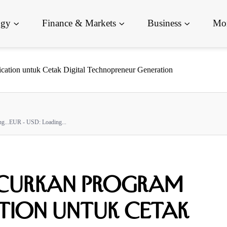
ogy
Finance & Markets
Business
Mor
ion untuk Cetak Digital Technopreneur Generation
g...
EUR - USD:
Loading...
ncurkan Program
tion untuk Cetak