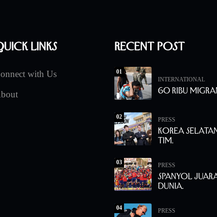
uick Links
Recent Post
01
onnect with Us
INTERNATIONAL
60 Ribu Migra
bout
02
PRESS
Korea Selata
Tim.
03
PRESS
Spanyol Juara
Dunia.
04
PRESS