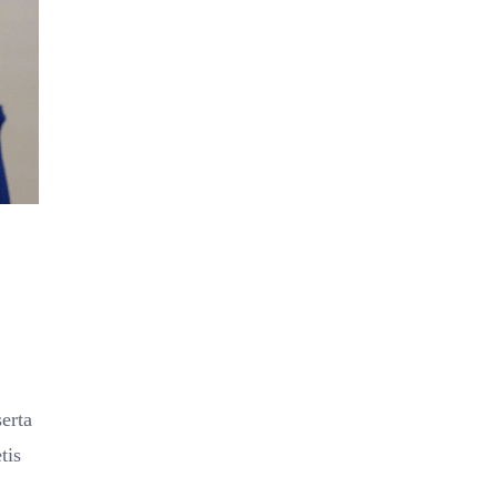
erta
tis