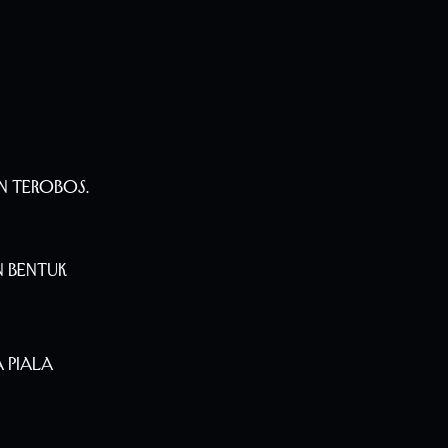
n Terobos.
n Bentuk
 Piala