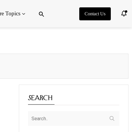
Search
e Topics
for:
Contact Us
Search Button
Search