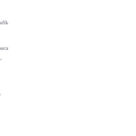
afik
baca
,
,