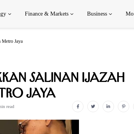
ogy
Finance & Markets
Business
Mor
a Metro Jaya
kkan Salinan Ijazah
tro Jaya
min read