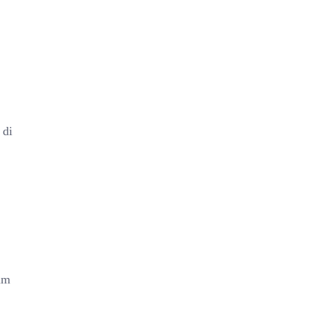
 di
um