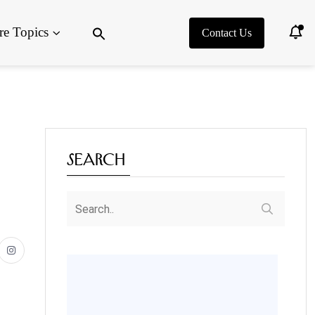
Search
e Topics
for:
Contact Us
Search Button
Search