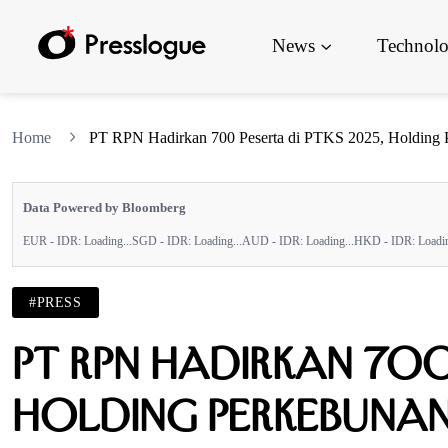
News
Technol
Home
PT RPN Hadirkan 700 Peserta di PTKS 2025, Holding Pe
Data Powered by Bloomberg
EUR - IDR:
Loading...
SGD - IDR:
Loading...
AUD - IDR:
Loading...
HKD - IDR:
Loadin
#PRESS
PT RPN Hadirkan 700 
Holding Perkebunan