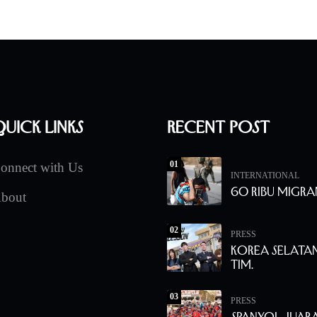
uick Links
Recent Post
01
onnect with Us
INTERNATIONAL
60 Ribu Migra
bout
02
PRESS
Korea Selata
Tim.
03
PRESS