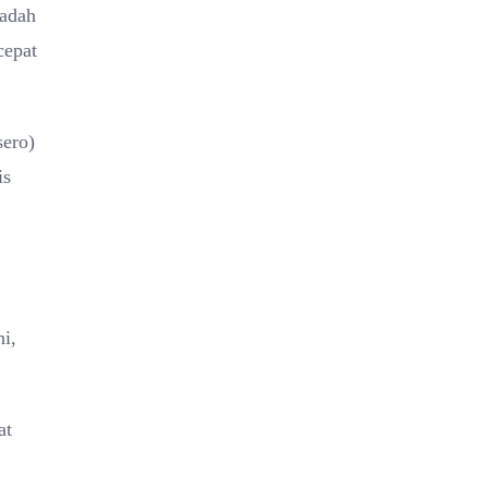
wadah
cepat
sero)
is
i,
at