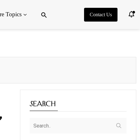
Search
e Topics
for:
Contact Us
Search Button
Search
,