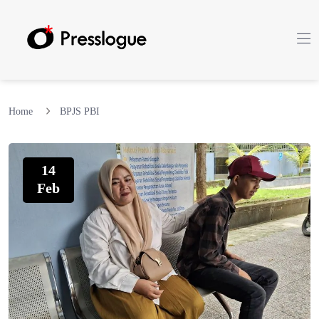
Home
BPJS PBI
14
Feb