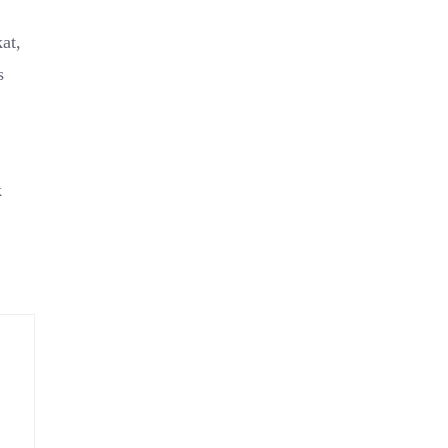
at,
s
k