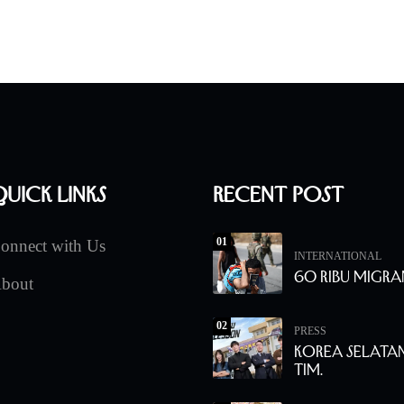
uick Links
Recent Post
01
onnect with Us
INTERNATIONAL
60 Ribu Migra
bout
02
PRESS
Korea Selata
Tim.