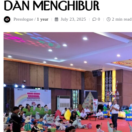
dan Menghibur
Presslogue /
1 year
July 23, 2025
0
2 min read