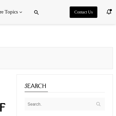
Search
e Topics
for:
Contact Us
Search Button
Search
f