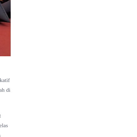
katif
ah di
t
elas
m