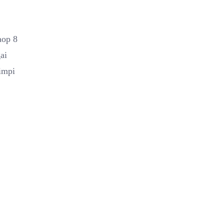
aop 8
ai
impi