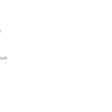
i.
baik