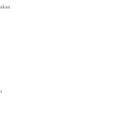
 akan
i