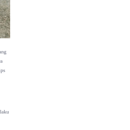
ang
ra
ips
ilaku