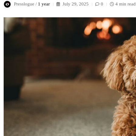
Presslogue /
1 year
July 29, 2025
0
4 min read