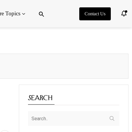
Search
e Topics
for:
Contact Us
Search Button
Search