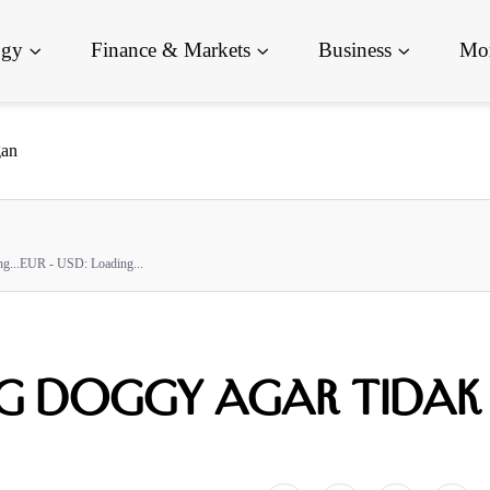
ogy
Finance & Markets
Business
Mor
gan
g...
EUR - USD:
Loading...
ng Doggy Agar Tidak